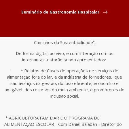
OS CAMINHOS DA SUSTENTABILIDADE III
Seminário de Gastronomia Hospitalar
Na data de 15 de junho o Canal Restaurante estará
realizando a terceira edição do evento “Food Service – Os
Caminhos da Sustentabilidade”.
De forma digital, ao vivo, e com interação com os
internautas, estarão sendo apresentados:
· *
Relatos de Cases de operações de serviços de
alimentação fora do lar, e da indústria de fornedores, que
são avanços na gestão, do uso eficiente, econômico e
amigável dos recursos do meio ambiente, e promotores de
inclusão social.
* AGRICULTURA FAMILIAR E O PROGRAMA DE
ALIMENTAÇÃO ESCOLAR - Com Daniel Balaban - Diretor do