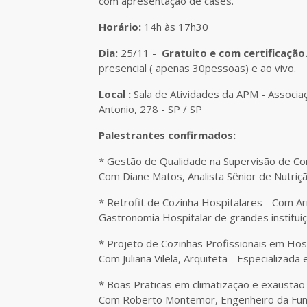
com apresentação de cases.
Horário:
14h às 17h30
Dia:
25/11 -
Gratuito e com certificação
presencial ( apenas 30pessoas) e ao vivo.
Local :
Sala de Atividades da APM - Associaçã
Antonio, 278 - SP / SP
Palestrantes confirmados:
* Gestão de Qualidade na Supervisão de Co
Com Diane Matos, Analista Sênior de Nutriç
* Retrofit de Cozinha Hospitalares - Com A
Gastronomia Hospitalar de grandes institui
* Projeto de Cozinhas Profissionais em Hos
Com Juliana Vilela, Arquiteta - Especializad
* Boas Praticas em climatização e exaustão
Com Roberto Montemor, Engenheiro da Fu