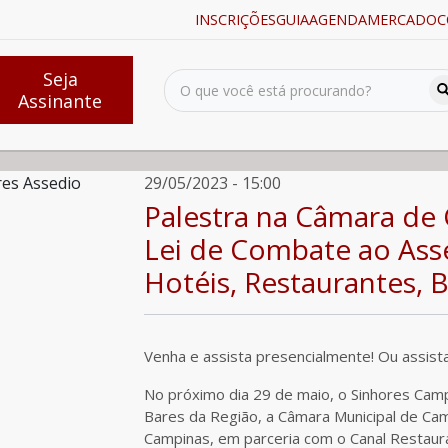
INSCRIÇÕES
GUIA
AGENDA
MERCADO
C
Seja
Assinante
ão da Lei de Combate ao Assédio às Mulheres em Hotéis, Restaurantes, Ba
29/05/2023 - 15:00
Palestra na Câmara de 
Lei de Combate ao Ass
Hotéis, Restaurantes, B
Venha e assista presencialmente! Ou assista
No próximo dia 29 de maio, o Sinhores Camp
Bares da Região, a Câmara Municipal de Cam
Campinas, em parceria com o Canal Restaur