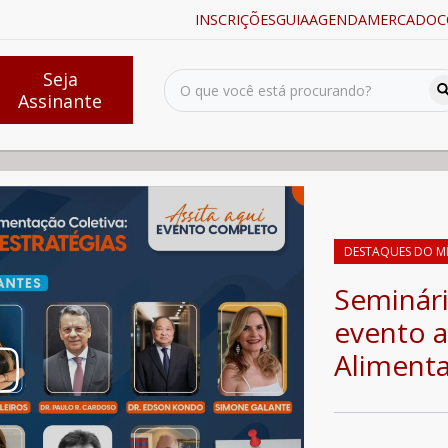
INSCRIÇÕES
GUIA
AGENDA
MERCADO
C
Seja
Assinante
 - Principal evento anual do setor de Alimentação Coletiva
DESTAQUES DO M
Seminári
evento a
Alimenta