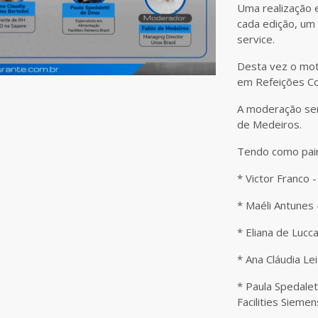
Uma realização 
cada edição, um
service.
Desta vez o mot
em Refeições Co
A moderação ser
de Medeiros.
Tendo como pain
* Victor Franco 
* Maéli Antunes
* Eliana de Luc
* Ana Cláudia L
* Paula Spedalet
Facilities Siemen