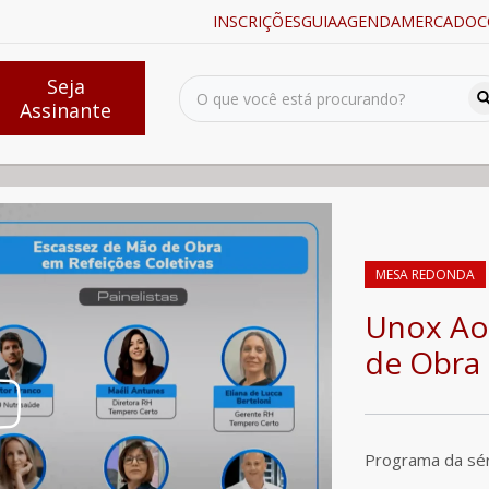
INSCRIÇÕES
GUIA
AGENDA
MERCADO
C
Seja
Assinante
z de Mão de Obra em Refeições Coletivas
MESA REDONDA
Unox Ao 
de Obra 
Programa da sé