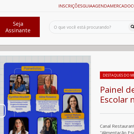
INSCRIÇÕES
GUIA
AGENDA
MERCADO
C
Seja
Assinante
Alimentação Escolar no Sistema Privado
DESTAQUES DO M
Painel d
Escolar 
Canal Restauran
"Alimentação Es