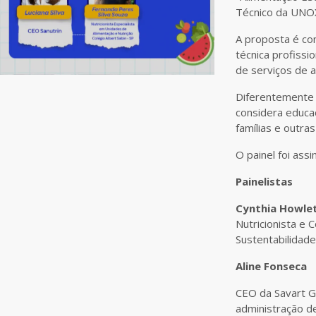
Técnico da UNO
A proposta é co
técnica profiss
de serviços de a
Diferentemente 
considera educaç
famílias e outra
O painel foi ass
Painelistas
Cynthia Howle
Nutricionista e 
Sustentabilidade
Aline Fonseca
CEO da Savart G
administração d