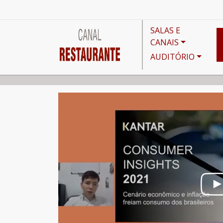
SALAS E
CANAIS
AUDITÓRIO
Canais
Aulas e Palestras
Hábitos do consumidor