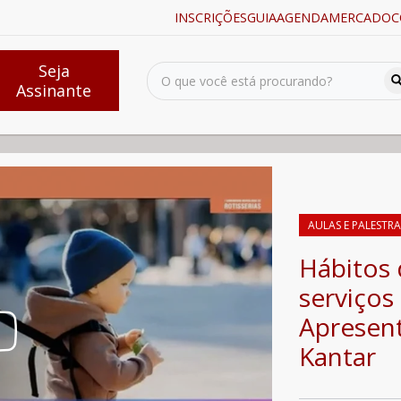
INSCRIÇÕES
GUIA
AGENDA
MERCADO
C
Seja
Assinante
 em serviços de alimentação - Apresentação da Palestra da Kantar
AULAS E PALESTRA
Hábitos
serviços
Apresent
Kantar